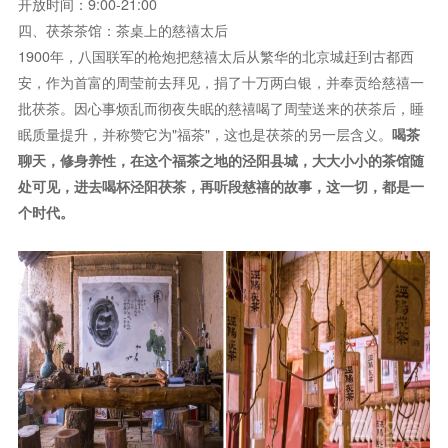
开放时间：9:00-21:00
四、茯茶茶馆：茶桌上的慈禧太后
1900年，八国联军的枪炮把慈禧太后从繁华的北京城赶到古都西
安，作为首富的周莹前去拜见，捐了十万两白银，并奉贡给慈禧一
批茯茶。因心事烦乱而彻夜失眠的慈禧喝了周莹送来的茯茶后，睡
眠质量提升，并称赞它为"福茶"，这也是茯茶的另一层含义。
喝茶
聊天，修身养性，在这个福茶之地的泾阳县城，大大小小的茶馆随
处可见，进去喝杯泾阳茯茶，再听段慈禧的故事，这一切，都是一
个时代。