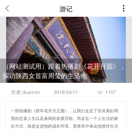
游记
（网站测试用）跟着热播剧《花开月圆》，
探访陕西女首富周莹的生活地
作者:duanran
2018/04/11
1107
一部热播剧《那年花开月正圆》，让我们走近了安吴寡妇周
莹的悲喜人生以及秦商的发展历程。而走近一个人生活的最
好方式，就是走进他的成长环境，置身其中体会他曾经生活