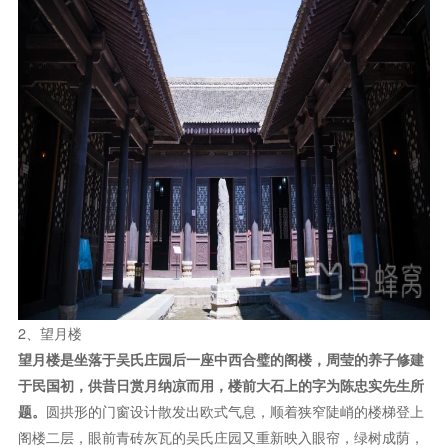
2、望月楼
望月楼是坐落于吴氏庄园后一座中西合璧的阁楼，周莹的养子修建
于民国初，供昔日赏月纳凉而用，楼前大石上的字为陈忠实先生所
题。
圆拱形的门窗设计散发出欧式气息，顺着狭窄陡峭的楼梯登上
阁楼二层，眼前青砖灰瓦的吴氏庄园又重新映入眼帘，绿树成荫，