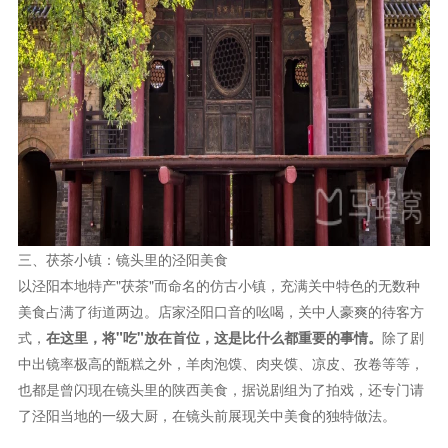
三、茯茶小镇：镜头里的泾阳美食
以泾阳本地特产"茯茶"而命名的仿古小镇，充满关中特色的无数种
美食占满了街道两边。店家泾阳口音的吆喝，关中人豪爽的待客方
式，
在这里，将"吃"放在首位，这是比什么都重要的事情。
除了剧
中出镜率极高的甑糕之外，羊肉泡馍、肉夹馍、凉皮、孜卷等等，
也都是曾闪现在镜头里的陕西美食，据说剧组为了拍戏，还专门请
了泾阳当地的一级大厨，在镜头前展现关中美食的独特做法。