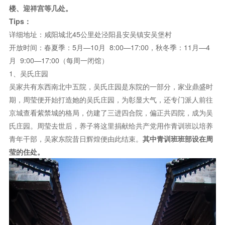
楼、迎祥宫等几处。
Tips：
详细地址：咸阳城北45公里处泾阳县安吴镇安吴堡村
开放时间：春夏季：5月—10月 8:00—17:00，秋冬季：11月—4
月 9:00—17:00（每周一闭馆）
1、吴氏庄园
吴家共有东西南北中五院，吴氏庄园是东院的一部分，家业鼎盛时
期，周莹便开始打造她的吴氏庄园，为彰显大气，还专门派人前往
京城查看紫禁城的格局，仿建了三进四合院，偏正共四院，成为吴
氏庄园。周莹去世后，养子将这里捐献给共产党用作青训班以培养
青年干部，吴家东院昔日辉煌便由此结束。
其中青训班班部设在周
莹的住处。