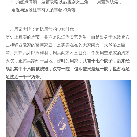
中的点点滴滴，这篇攻略以热播剧女主角——周莹为线索，
走近与这段往事有关的事物和角落
一、周家大院：追忆周莹的少女时代
历史上真实的周莹，并不是以江湖卖艺为生，而是出身于以贩卖布
匹和瓷器发家的富商家庭，是实实在在的大家闺秀，太爷爷是巨
商、刑部员外郎周梅村，周吴两家本是世交。作为周莹娘家的周家
大院，距离吴家约十里地，那时的周家，
共有十七个院子，后来经
战乱其中十六院被烧毁，仅存一院
，但即使只是这一院，也占地足
足接近一千平方米。