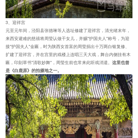
3、迎祥宫
元至元年间，泾阳县张德琳等人选址修建了迎祥宫，清光绪末年，
来西安避难的慈禧将周莹认做干女儿，并赐"护国夫人"称号，为迎
接"护国夫人"金匾，时为陕西女首富的周莹捐出十万两白银复修、
扩建了迎祥宫，并在宫里的戏楼上连唱三天大戏，舞台内侧挂有木
匾，印刻草书"清歌妙舞"，周莹生前也常来此听戏消遣。
这里也曾
是《白鹿原》的拍摄地之一。