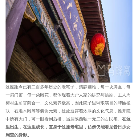
这座距今已有二百多年历史的老宅子，清静幽雅，每一块牌匾，每
一扇门窗，每一朵雕花，都体现着大户人家的讲究与挑剔。主人周
梅村生前官商合一、文化素养极高，因此院子里琳琅满目的牌匾楹
联，石雕木雕等等装饰元素，处处透露着浓厚的文化气息，推开院
中所有大门，可一眼看到后楼，当属陕西独一无二的古民宅。
在这
里出生，在这里成长，置身于这座老宅里，仿佛仍能看见昔日少女
周莹的身影。