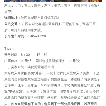
左上：大门，右上：院中，左下：雕花，右下：周莹房间（画像为
周莹）
详细地址：
陕西省咸阳市鲁桥镇孟店村
公共交通：
在西安城北客运站乘坐西安/三原的班车，到达三原
后，可打车前往周家大院。
班车发车时间：
6:40—17:20
Tips：
开放时间：8：30——17：30
门票价格：20元/人，同时也提供讲解服务，20元/次
二、吴家东院：揭秘周莹婚后生活
为给病入膏肓的吴聘"冲喜"，年仅十七岁的周莹嫁入了吴家，于是
周莹与吴聘便在东院里过着他们的婚姻生活，并过继了两岁的侄子
吴怀先为儿子，三年后，吴聘病重去世，年轻的周莹开始守寡，得
称"安吴寡妇"。丈夫离世，家业下滑，周莹并没有退缩，而是冷静
地将东院的所有事务处理得井然有序，年纪轻轻便成了东院的掌门
人。
如今东院留存下来的，也只剩下一部分吴氏庄园，以及望月