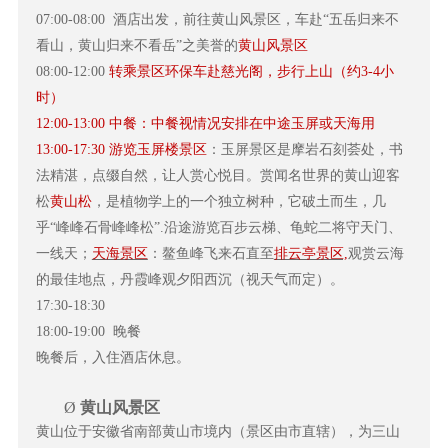
07:00-08:00
酒店出发，前往黄山风景区，车赴“五岳归来不
看山，黄山归来不看岳”之美誉的
黄山风景区
08:00-12:00
转乘景区环保车赴慈光阁，步行上山（约3-4小
时）
12:00-13:00
中餐：中餐视情况安排在中途玉屏或天海用
13:00-17:30
游览玉屏楼景区
：玉屏景区是摩岩石刻荟处，书
法精湛，点缀自然，让人赏心悦目。赏闻名世界的黄山迎客
松
黄山松
，是植物学上的一个独立树种，它破土而生，几
乎“峰峰石骨峰峰松”.沿途游览百步云梯、龟蛇二将守天门、
一线天；
天海景区
：鳌鱼峰飞来石直至
排云亭景区,
观赏云海
的最佳地点，丹霞峰观夕阳西沉（视天气而定）。
17:30-18:30
18:00-19:00
晚餐
晚餐后，入住酒店休息。
Ø
黄山风景区
黄山位于安徽省南部黄山市境内（景区由市直辖），为三山