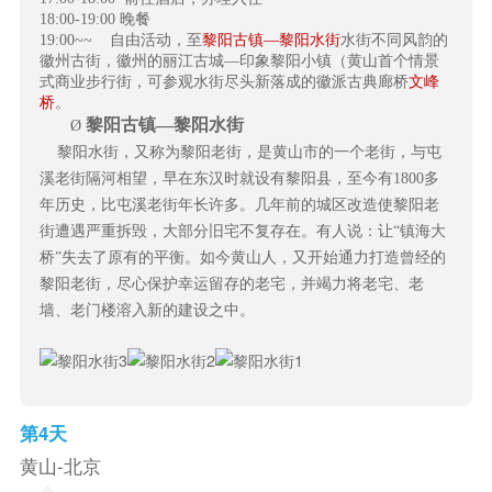
18:00-19:00
晚餐
19:00~~
自由活动，至
黎阳古镇—黎阳水街
水街不同风韵的
徽州古街，徽州的丽江古城—印象黎阳小镇（黄山首个情景
式商业步行街，
可参观水街尽头新落成的徽派古典廊桥
文峰
桥
。
黎阳古镇—黎阳水街
Ø
黎阳水街，又称为黎阳老街，是黄山市的一个老街，与屯
溪老街隔河相望，早在东汉时就设有黎阳县，至今有1800多
年历史，比屯溪老街年长许多。几年前的城区改造使黎阳老
街遭遇严重拆毁，大部分旧宅不复存在。有人说：让“镇海大
桥”失去了原有的平衡。如今黄山人，又开始通力打造曾经的
黎阳老街，尽心保护幸运留存的老宅，并竭力将老宅、老
墙、老门楼溶入新的建设之中。
第4天
黄山-北京