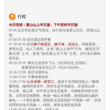
行程
今日安排：黄山山上半日游，下午宏村半日游
05:00
左右早起视天气情况，自行前往观黄山日出，赏黄山云
海。
07:00-07:30
前往酒店用早餐
07:30-09:30
游览
狮子峰景区，狮子峰，清凉台
、神猴观海，
梦笔生花，仙人下棋等。
古有“黄山之雄甲宇内，幽秀灵齐
聚后海”之句，更有“始信黄山天下奇”之誉
。步行至白鹅岭
缆车站.
09:30-10:30
乘坐云谷缆车下山（8分钟左右,含排队)
换乘景区环保车至山下（约20-30分钟）。
10:30-12:00
前往深渡码头
12:00-13:00
中餐画廊食府
13:00-17:00
山水画廊—新安江
，她是千岛湖旅游线上一颗璀
璨明珠，徽商的母亲河，两岸生态环境极佳，呈现高山林，
中山茶、低山果、水中鱼立体生态格局，与掩映其间的古村
落、古民居交相辉映，构成一幅山水画图，参观姑娘出嫁的
嫁妆——十里红桩馆，明朝朱元漳迎亲的“中国第一轿”，欣赏
绵潭村的地方戏曲——绵戏。体味当地民俗风情
17:00-18:00
前往酒店，办理入住