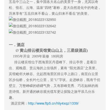
五岳中三山之一，集中国各大名山的美景于一身，尤其以奇
松、怪石、云海、温泉“四绝”著称，是大自然造化中的奇迹，
历来享有“五岳归来不看山，黄山归来不看岳”的美誉。
一．
酒店
Ø
黄山排云楼宾馆黄山山上，三星级酒店)
1995
年开业 2009年装修 180间房
排云楼宾馆位于西海景区丹霞峰下、排云亭旁，是看日
出、观晚霞、赏云海的上佳场所，素有 “阳光酒店”之美誉。
宾馆毗邻大峡谷。北起西海景区排云亭上路口，南至白云景
区步仙桥，全长约七公里，呈“U”字状。走进峡谷，既有千仞
壁立、万壑峥嵘的磅礴气势，又有群峰竞秀、巧石如林的画
意诗情。新开通的峡谷观光缆车更让探险之旅平添几分乐
趣。
http://www.ftp5.cn/hliy4xqz/1339/
酒店官网：