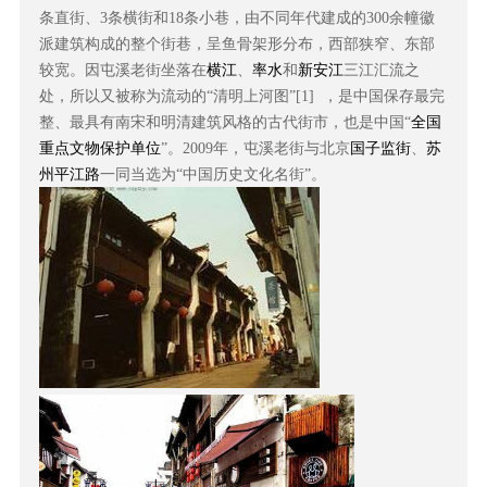
条直街、3条横街和18条小巷，由不同年代建成的300余幢徽
派建筑构成的整个街巷，呈鱼骨架形分布，西部狭窄、东部
横江
率水
新安江
较宽。因屯溪老街坐落在
、
和
三江汇流之
处，所以又被称为流动的“清明上河图”[1] ，是中国保存最完
全国
整、最具有南宋和明清建筑风格的古代街市，也是中国“
重点文物保护单位
国子监街
苏
”
。2009年，屯溪老街与北京
、
州平江路
一同当选为“中国历史文化名街”。