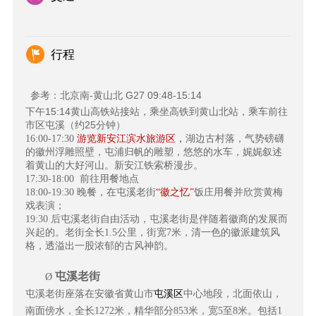
行程
参考：北京南-黄山北 G27 09:48-15:14
下午15:14黄山高铁站接站，
乘坐高铁到黄山北站，乘车前往
市区屯溪（约25分钟）
16:00-17:30
游览新安江滨水旅游区，
湖边古村落，气势磅礴
的徽州浮雕照壁，屯浦归帆的雕塑，悠悠的水车，娓娓叙述
着黄山的大好河山。新安江铁索桥漫步。
17:30-18:00
前往用餐地点
18:00-19:30
晚餐，在屯溪老街
“徽之忆”
饭庄用餐并欣赏黄梅
戏表演；
19:30
后屯溪老街自由活动，屯溪老街是伴随着徽商的发展而
兴起的。老街全长1.5公里，街宽7米，清一色的徽派建筑风
格，透溢出一股浓郁的古风神韵。
屯溪老街
Ø
屯溪区
屯溪老街座落在安徽省黄山市
中心地段，北面依山，
南面傍水，全长1272米，精华部分853米，宽5至8米。包括1